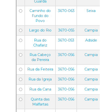
Guarda
Caminho do
3670-063
Seixa
Fundo do
Povo
Largo do Rio
3670-055
Campia
Rua do
3670-053
Adside
Chafariz
Rua Cabeço
3670-056
Campia
da Pereira
Rua da Feiteira
3670-056
Campia
Rua da Igreja
3670-056
Campia
Rua da Cana
3670-056
Campia
Quinta das
3670-056
Campia
Malfartas