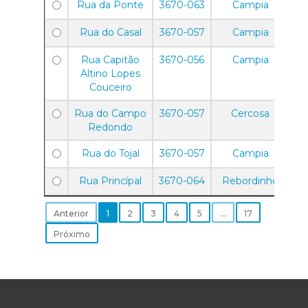
Rua da Ponte
3670-063
Campia
Rua do Casal
3670-057
Campia
Rua Capitão
3670-056
Campia
Altino Lopes
Couceiro
Rua do Campo
3670-057
Cercosa
Redondo
Rua do Tojal
3670-057
Campia
Rua Princípal
3670-064
Rebordinho
Anterior
1
2
3
4
5
…
17
Próximo